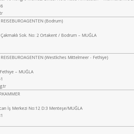
86
tr
 REISEBUROAGENTEN (Bodrum)
. Çakmaklı Sok. No: 2 Ortakent / Bodrum – MUĞLA
EISEBUROAGENTEN (Westliches Mittelmeer - Fethiye)
2 Fethiye – MUĞLA
51
g.tr
ERKAMMER
n Ercan İş Merkezi No:12 D:3 Menteşe/MUĞLA
81