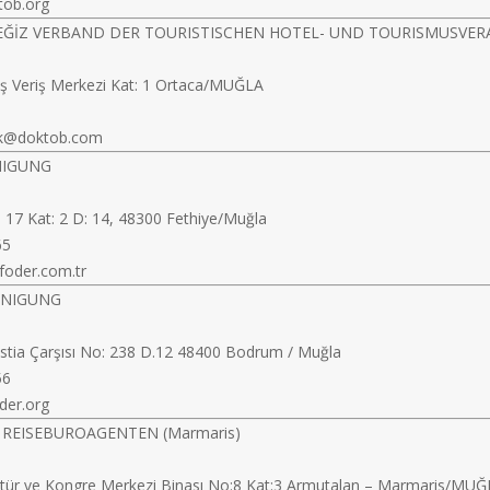
tob.org
ĞİZ VERBAND DER TOURISTISCHEN HOTEL- UND TOURISMUSVE
lış Veriş Merkezi Kat: 1 Ortaca/MUĞLA
k@doktob.com
NIGUNG
: 17 Kat: 2 D: 14, 48300 Fethiye/Muğla
65
foder.com.tr
INIGUNG
 Estia Çarşısı No: 238 D.12 48400 Bodrum / Muğla
56
der.org
 REISEBUROAGENTEN (Marmaris)
ültür ve Kongre Merkezi Binası No:8 Kat:3 Armutalan – Marmaris/MU