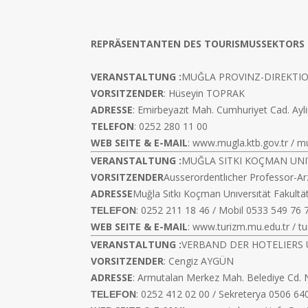
REPRÄSENTANTEN DES TOURISMUSSEKTORS
VERANSTALTUNG :
MUĞLA PROVINZ-DIREKTI
VORSITZENDER
: Hüseyin TOPRAK
ADRESSE
: Emirbeyazıt Mah. Cumhuriyet Cad. A
TELEFON
: 0252 280 11 00
WEB SEITE & E-MAIL
:
www.mugla.ktb.gov.tr
/
mu
VERANSTALTUNG :
MUĞLA SITKI KOÇMAN UNI
VORSITZENDER
Ausserordentlıcher Professor-
ADRESSE
Muğla Sıtkı Koçman Unıversıtät Fakult
: 0252 211 18 46 / Mobil 0533 549 76 
TELEFON
WEB SEITE & E-MAIL
:
www.turizm.mu.edu.tr
/
t
VERANSTALTUNG :
VERBAND DER HOTELIERS 
VORSITZENDER
: Cengiz AYGÜN
ADRESSE
: Armutalan Merkez Mah. Belediye Cd. 
: 0252 412 02 00 / Sekreterya 0506 64
TELEFON