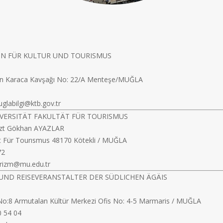
ON FÜR KULTUR UND TOURISMUS
ylin Karaca Kavşağı No: 22/A Menteşe/MUĞLA
glabilgi@ktb.gov.tr
VERSITÄT FAKULTÄT FÜR TOURISMUS
Arzt Gökhan AYAZLAR
ät Für Tourısmus 48170 Kötekli / MUĞLA
72
urizm@mu.edu.tr
UND REISEVERANSTALTER DER SÜDLICHEN ÄGÄIS
No:8 Armutalan Kültür Merkezi Ofis No: 4-5 Marmaris / MUĞLA
0 54 04