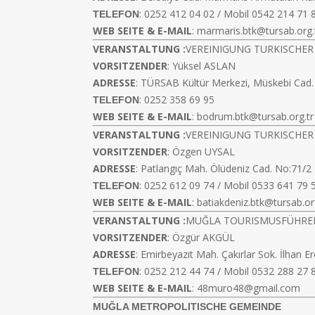
: 0252 412 04 02 / Mobil 0542 214 71 
TELEFON
WEB SEITE & E-MAIL
:
marmaris.btk@tursab.org.
VERANSTALTUNG :
VEREINIGUNG TURKISCHER
VORSITZENDER
: Yüksel ASLAN
ADRESSE
: TÜRSAB Kültür Merkezi, Müskebi Cad
: 0252 358 69 95
TELEFON
WEB SEITE & E-MAIL
:
bodrum.btk@tursab.org.tr
VERANSTALTUNG :
VEREINIGUNG TURKISCHER R
VORSITZENDER
: Özgen UYSAL
ADRESSE
: Patlangıç Mah. Ölüdeniz Cad. No:71/
: 0252 612 09 74 / Mobil 0533 641 79 
TELEFON
WEB SEITE & E-MAIL
:
batiakdeniz.btk@tursab.or
VERANSTALTUNG :
MUĞLA TOURISMUSFÜHR
VORSITZENDER
: Özgür AKGÜL
ADRESSE
: Emirbeyazıt Mah. Çakırlar Sok. İlha
: 0252 212 44 74 / Mobil 0532 288 27 
TELEFON
WEB SEITE & E-MAIL
:
48muro48@gmail.com
MUĞLA METROPOLITISCHE GEMEINDE