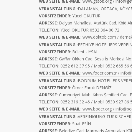
WEB SEITE & E-MAIL
:
www.getob.org
/
info@ge
VERANSTALTUNG :
DALAMAN, ORTACA, KÖYCE
VORSITZENDER
: Yücel OKUTUR
ADRESSE
: Dalyan Mahallesi, Atatürk Cad. Kbid A
: Yücel OKUTUR 0532 364 00 72
TELEFON
WEB SEITE & E-MAIL
:
www.doktob.com
/
derne
VERANSTALTUNG :
FETHIYE HOTELIERS VEREI
VORSITZENDER
: Bülent UYSAL
ADRESSE
: Gaffar Okkan Cad. Sesa İş Merkezi No
: 0252 612 37 95 / Mobil 0532 665 56 
TELEFON
WEB SEITE & E-MAIL
:
www.foder.com.tr
/
info@
VERANSTALTUNG :
BODRUM HOTELIERS VERE
VORSITZENDER
: Ömer Faruk DENGİZ
ADRESSE
: Cumhuriyet Mah. Kıbrıs Şehitleri Cad.
: 0252 316 32 46 / Mobil 0530 927 86 
TELEFON
WEB SEITE & E-MAIL
:
www.boder.org
/
info@bo
VERANSTALTUNG :
VEREINIGUNG TURKISCHER
VORSITZENDER
: Suat ESİN
ADRESSE
: Belediye Cad. Marmaris Armutalan K